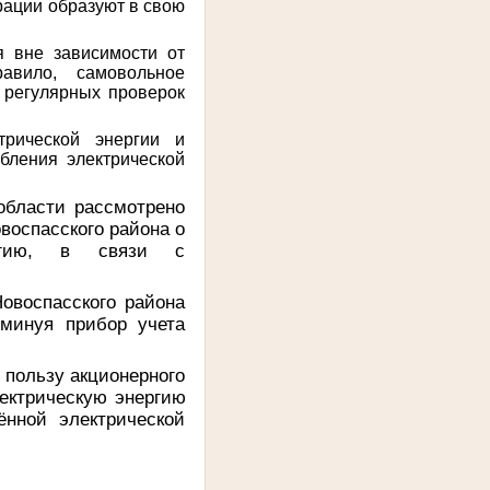
рации образуют в свою
я вне зависимости от
равило, самовольное
 регулярных проверок
трической энергии и
ебления электрической
области рассмотрено
воспасского района о
ергию, в связи с
овоспасского района
 минуя прибор учета
 пользу акционерного
ектрическую энергию
ённой электрической