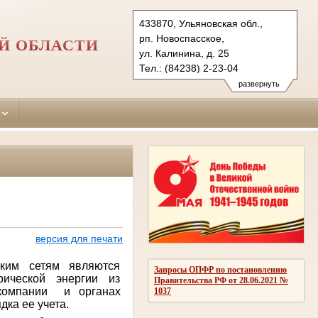
433870, Ульяновская обл.,
рп. Новоспасское,
Й ОБЛАСТИ
ул. Калинина, д. 25
Тел.: (84238) 2-23-04
novospasskiy.uln@sudrf.ru
развернуть
версия для печати
ским сетям являются
Запросы ОПФР по постановлению
рической энергии из
Правительства РФ от 28.06.2021 №
компании
и органах
1037
ка ее учета.