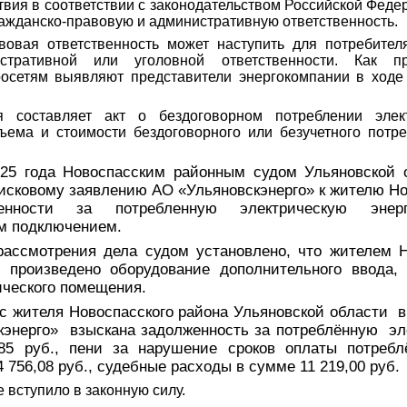
твия в соответствии с законодательством Российской Феде
ражданско-правовую и административную ответственность.
вовая ответственность может наступить для потребител
стративной или уголовной ответственности. Как п
росетям выявляют представители энергокомпании в ходе
я составляет акт о бездоговорном потреблении элек
ъема и стоимости бездоговорного или безучетного потр
25 года Новоспасским районным судом Ульяновской 
 исковому заявлению АО «Ульяновскэнерго» к жителю Но
женности за потребленную электрическую эн
м подключением.
рассмотрения дела судом установлено, что жителем Н
произведено
оборудование дополнительного ввода,
ического помещения.
с жителя Новоспасского района Ульяновской области
в
кэнерго»
взыскана задолженность за потреблённую
эл
85 руб., пени за нарушение сроков оплаты потребл
4 756,08 руб., судебные расходы
в сумме
11 219,00 руб.
 вступило в законную силу.