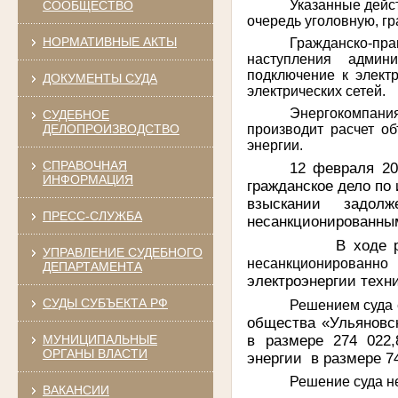
Указанные дейс
СООБЩЕСТВО
очередь уголовную, г
НОРМАТИВНЫЕ АКТЫ
Гражданско-пра
наступления админи
подключение к элект
ДОКУМЕНТЫ СУДА
электрических сетей.
Энергокомпани
СУДЕБНОЕ
производит расчет об
ДЕЛОПРОИЗВОДСТВО
энергии.
СПРАВОЧНАЯ
12 февраля 20
ИНФОРМАЦИЯ
гражданское дело по
взыскании задол
ПРЕСС-СЛУЖБА
несанкционированны
В ходе 
УПРАВЛЕНИЕ СУДЕБНОГО
несанкционированно
ДЕПАРТАМЕНТА
электроэнергии техн
СУДЫ СУБЪЕКТА РФ
Решением суда
общества «Ульяновс
в размере 274 022,
МУНИЦИПАЛЬНЫЕ
ОРГАНЫ ВЛАСТИ
энергии
в размере 7
Решение суда не
ВАКАНСИИ